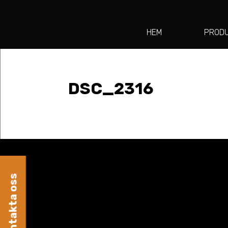
HEM
PROD
DSC_2316
Kontakta oss