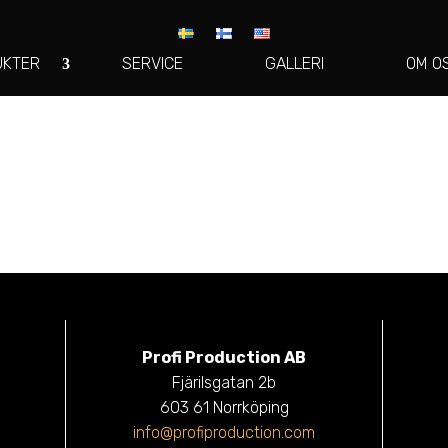
UKTER
SERVICE
GALLERI
OM O
Profi Production AB
Fjärilsgatan 2b
603 61 Norrköping
info@profiproduction.com