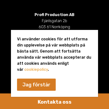
Profi Production AB
Fjärilsgatan 2b
603 61 Norrköping
info@profiproduction.com
Vi använder cookies för att utforma
011-442 09 90
din upplevelse på vår webbplats på
bästa sätt. Genom att fortsätta
använda vår webbplats accepterar du
att cookies används enligt
vår
cookiepolicy
.
Producerad av
Jo Kommunikation
Jag förstår
Kontakta oss