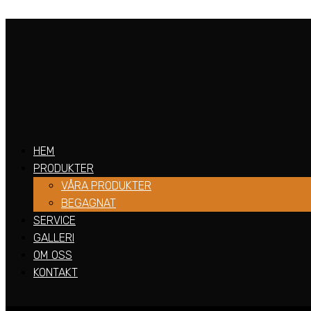
DSC_2318
HEM
PRODUKTER
VÅRA PRODUKTER
BEGAGNAT
SERVICE
GALLERI
OM OSS
KONTAKT
Producerad av
Jo Kommunikation