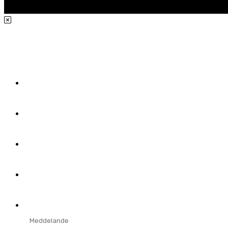
Hur kan vi hjälpa dig?
För- och efternamn
*
E-post
*
Telefon
Företag
Meddelande